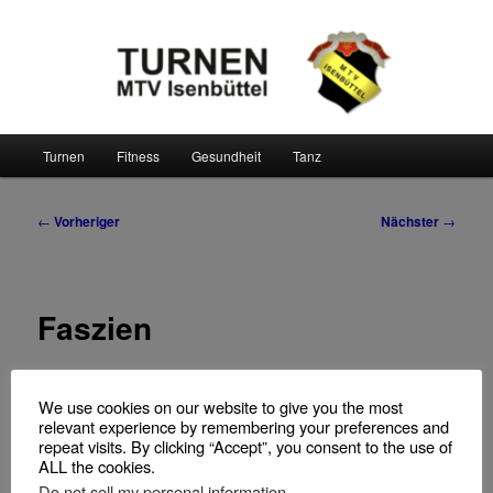
Zum
MTV Isenbüttel von 1913 e. V.
primären
Inhalt
springen
Turnen
Hauptmenü
Turnen
Fitness
Gesundheit
Tanz
Beitragsnavigation
←
Vorheriger
Nächster
→
Faszien
zur Zeit nur online
We use cookies on our website to give you the most
relevant experience by remembering your preferences and
repeat visits. By clicking “Accept”, you consent to the use of
Nächster Kurs 16.9. um 18.15 Uhr
ALL the cookies.
Do not sell my personal information
.
Im September 2020 habe ich erstmalig einen Faszientraining-