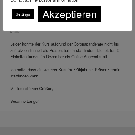
Kurs, über 10 Übungseinheiten, angeboten.
Akzeptieren
Settings
Das Training fand jeweils montags von 17:15 bis 18:00 in den
neuen Räumlichkeiten des MTV Isenbüttel in der Molkereistraße
statt.
Leider konnte der Kurs aufgrund der Coronapandemie nicht bis
zur letzten Einheit als Präsenztermin stattfinden. Die letzten 3
Einheiten fanden im Dezember als Online-Angebot statt.
Ich hoffe, dass ein weiterer Kurs im Frühjahr als Präsenztermin
stattfinden kann.
Mit freundlichen Grüßen,
Susanne Langer